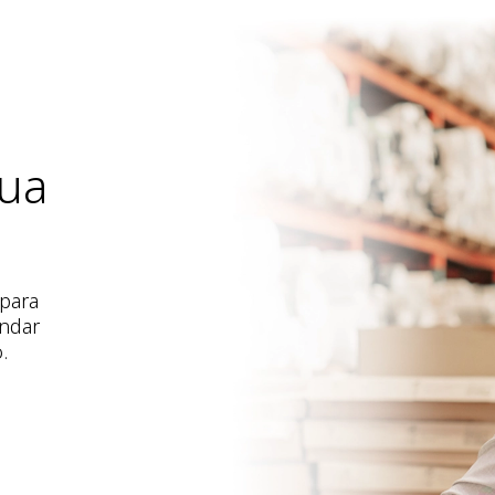
ua
 para
endar
.