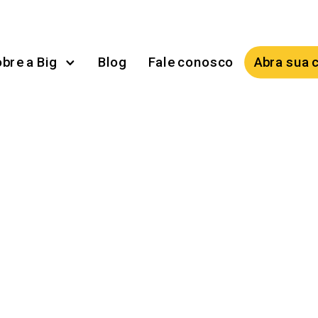
bre a Big
Blog
Fale conosco
Abra sua 